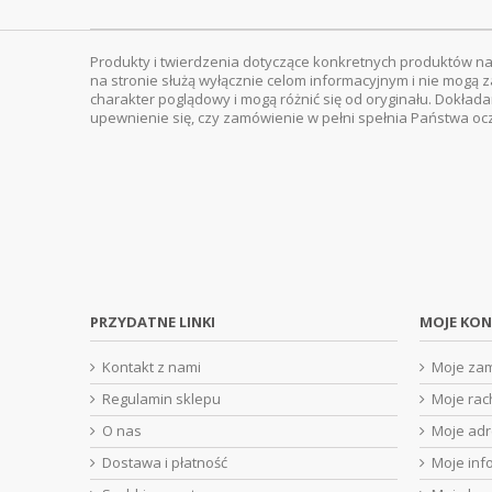
Produkty i twierdzenia dotyczące konkretnych produktów na
na stronie służą wyłącznie celom informacyjnym i nie mogą z
charakter poglądowy i mogą różnić się od oryginału. Dokład
upewnienie się, czy zamówienie w pełni spełnia Państwa oc
PRZYDATNE LINKI
MOJE KO
Kontakt z nami
Moje za
Regulamin sklepu
Moje rac
O nas
Moje ad
Dostawa i płatność
Moje inf