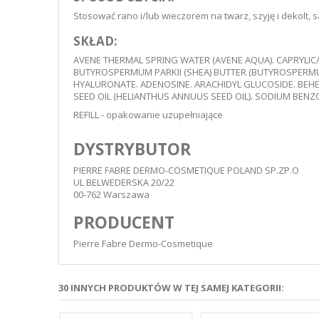
Stosować rano i/lub wieczorem na twarz, szyję i dekolt,
SKŁAD:
AVENE THERMAL SPRING WATER (AVENE AQUA). CAPRYLIC/
BUTYROSPERMUM PARKII (SHEA) BUTTER (BUTYROSPERMUM
HYALURONATE. ADENOSINE. ARACHIDYL GLUCOSIDE. BEHE
SEED OIL (HELIANTHUS ANNUUS SEED OIL). SODIUM BE
REFILL - opakowanie uzupełniające
DYSTRYBUTOR
PIERRE FABRE DERMO-COSMETIQUE POLAND SP.ZP.O
UL BELWEDERSKA 20/22
00-762 Warszawa
PRODUCENT
Pierre Fabre Dermo-Cosmetique
30 INNYCH PRODUKTÓW W TEJ SAMEJ KATEGORII: