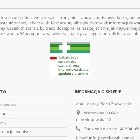
 lub za pośrednictwem naszej strony nie stanowią podstawy do diagnozo
astąpić porady lekarza lub farmaceuty albo jakichkolwiek informacji zawa
amy wszelkich starań, by treści dostępne na naszej stronie jak najwierni
zekiwania. W przypadku wątpliwości, należy zasięgnąć porady lekarza lub
NTO
INFORMACJA O SKLEPIE
Apteka przy Placu Zbawiciela
mówienia
Warszawa 00-640
hunki
ul. Mokotowska 12
resy
Zadzwoń do nas:
+48 504 166
ormacje osobiste
E-mail:
info@apteka24h.com.pl