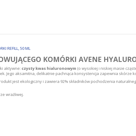
I REFILL, 50 ML
WUJĄCEGO KOMÓRKI AVENE HYALURON
ki aktywne:
czysty kwas hialuronowym
(o wysokiej i niskiej masie cząs
rek. Jego aksamitna, delikatnie pachnąca konsystencja zapewnia skórze k
rodukt jest ekologiczny i zawiera 92% składników pochodzenia naturalneg
ze wrażliwej.