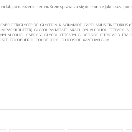
 sam lub po nałożeniu serum. Krem sprawdza się doskonale jako baza pod m
CAPRIC TRIGLYCERIDE. GLYCERIN. NIACINAMIDE. CARTHAMUS TINCTORIUS (S
 PARKII BUTTER). GLYCOL PALMITATE. ARACHIDYL ALCOHOL. CETEARYL AL
NYL ALCOHOL. CAPRYLYL GLYCOL. CETEARYL GLUCOSIDE. CITRIC ACID. FR
NZOATE. TOCOPHEROL. TOCOPHERYL GLUCOSIDE. XANTHAN GUM