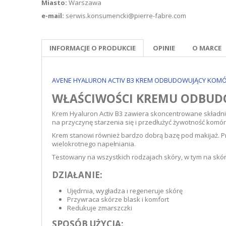
Miasto:
Warszawa
e-mail:
serwis.konsumencki@pierre-fabre.com
INFORMACJE O PRODUKCIE
OPINIE
O MARCE
AVENE HYALURON ACTIV B3 KREM ODBUDOWUJĄCY KOMÓRK
WŁAŚCIWOŚCI KREMU ODBUDO
Krem Hyaluron Activ B3 zawiera skoncentrowane składni
na przyczynę starzenia się i przedłużyć żywotność komó
Krem stanowi również bardzo dobrą bazę pod makijaż. P
wielokrotnego napełniania.
Testowany na wszystkich rodzajach skóry, w tym na skór
DZIAŁANIE:
Ujędrnia, wygładza i regeneruje skórę
Przywraca skórze blask i komfort
Redukuje zmarszczki
SPOSÓB UŻYCIA: