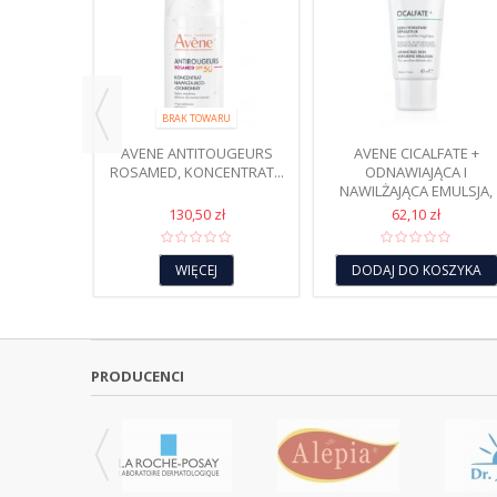
 ACTIV B3
WUJĄCY
..
ł
BRAK TOWARU
AVENE ANTITOUGEURS
AVENE CICALFATE +
ROSAMED, KONCENTRAT...
ODNAWIAJĄCA I
NAWILŻAJĄCA EMULSJA,
40ML
130,50 zł
62,10 zł
WIĘCEJ
DODAJ DO KOSZYKA
PRODUCENCI