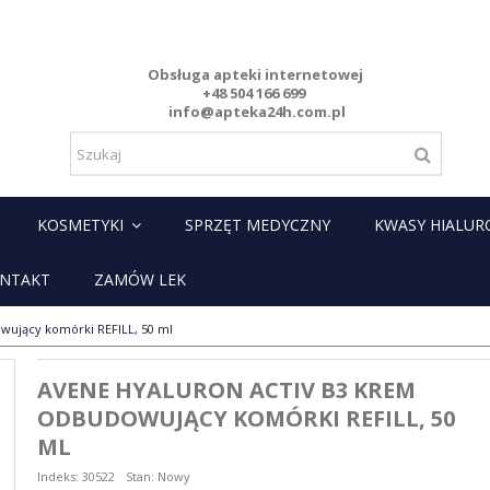
Obsługa apteki internetowej
+48 504 166 699
info@apteka24h.com.pl
KOSMETYKI
SPRZĘT MEDYCZNY
KWASY HIALU
NTAKT
ZAMÓW LEK
ujący komórki REFILL, 50 ml
AVENE HYALURON ACTIV B3 KREM
ODBUDOWUJĄCY KOMÓRKI REFILL, 50
ML
Indeks:
30522
Stan:
Nowy