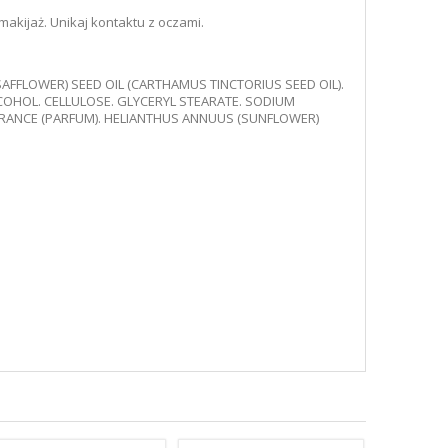
akijaż. Unikaj kontaktu z oczami.
AFFLOWER) SEED OIL (CARTHAMUS TINCTORIUS SEED OIL).
COHOL. CELLULOSE. GLYCERYL STEARATE. SODIUM
AGRANCE (PARFUM). HELIANTHUS ANNUUS (SUNFLOWER)