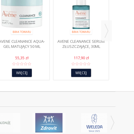
AVENE 
OCZYSZC
BRAK TOWARU
BRAK TOWARU
DODAJ
AVENE CLEANANCE AQUA-
AVENE CLEANANCE SERUM
GEL MATUJĄCY 50 ML
ZŁUSZCZAJĄCE, 30ML
55,35 zł
117,90 zł
WIĘCEJ
WIĘCEJ