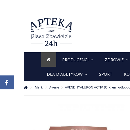
PRODUCENCI
ZDROWIE
DLA DIABETYKÓW
SPORT
KO
Marki
Avène
AVENE HYALURON ACTIV B3 Krem odbudow