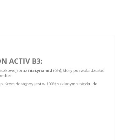
 ACTIV B3:
teczkowej) oraz
niacynamid
(6%), który pozwala działać
omfort.
o. Krem dostępny jest w 100% szklanym słoiczku do