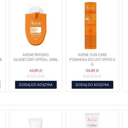
AVENE REFLEKS
AVENE SUN CARE
ML
SŁONECZNY SPF50+, 30ML
POMADKA DO UST SPF50 3
G
64,80 zł
64,80 zł
DODAJ DO KOSZYKA
DODAJ DO KOSZYKA