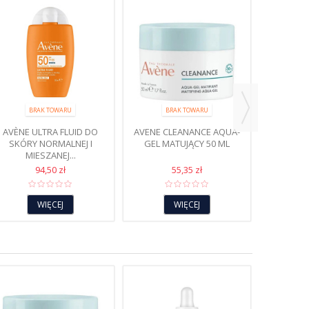
B
AVENE C
ZŁUSZ
BRAK TOWARU
BRAK TOWARU
AVÈNE ULTRA FLUID DO
AVENE CLEANANCE AQUA-
SKÓRY NORMALNEJ I
GEL MATUJĄCY 50 ML
MIESZANEJ...
94,50 zł
55,35 zł
WIĘCEJ
WIĘCEJ