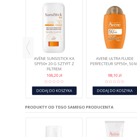
BARDZO
NA SPRAY
50+,...
ł
OSZYKA
AVÈNE SUNSISTICK KA
AVENE ULTRA FLUIDE
SPF50+ 20 G SZTYFT Z
PERFECTEUR SPF50+, 50 
FILTREM
106,20 zł
98,10 zł
DODAJ DO KOSZYKA
DODAJ DO KOSZYKA
PRODUKTY OD TEGO SAMEGO PRODUCENTA
RU