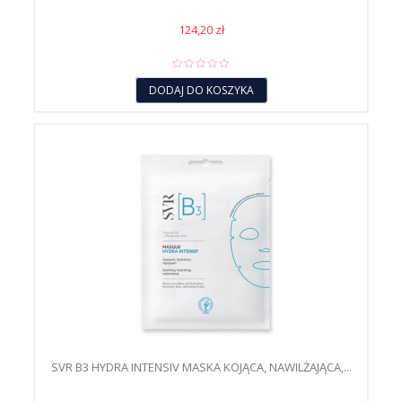
124,20 zł
DODAJ DO KOSZYKA
SVR B3 HYDRA INTENSIV MASKA KOJĄCA, NAWILŻAJĄCA,...