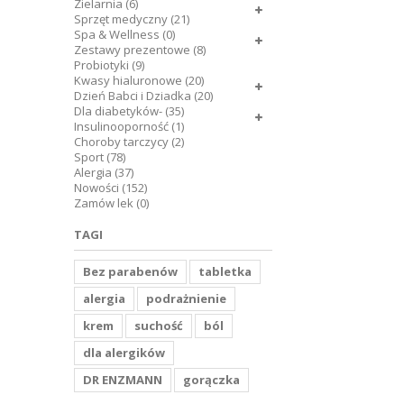
Zielarnia (6)
Sprzęt medyczny (21)
Spa & Wellness (0)
Zestawy prezentowe (8)
Probiotyki (9)
Kwasy hialuronowe (20)
Dzień Babci i Dziadka (20)
Dla diabetyków- (35)
Insulinooporność (1)
Choroby tarczycy (2)
Sport (78)
Alergia (37)
Nowości (152)
Zamów lek (0)
TAGI
Bez parabenów
tabletka
alergia
podrażnienie
krem
suchość
ból
dla alergików
DR ENZMANN
gorączka