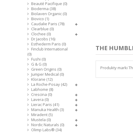
Beauté Pacifique (0)
Bioderma (38)
Biolaven Organic (0)
Biovico (1)
Caudalie Paris (78)
Clearblue (0)
Clochee (0)
Dr Jacobs (16)
Esthederm Paris (0)
THE HUMBL
Finclub International
(0)
Fushi (0)
G & G (0)
Produkty marki T
Green Origins (0)
Jumper Medical (0)
Klorane (12)
La Roche-Posay (42)
Labhome (8)
Crescina (0)
Lavera (0)
Lierac Paris (41)
Manuka Health (3)
Miradent (5)
Mustela (0)
Nordic Naturals (0)
Olimp Labs® (34)