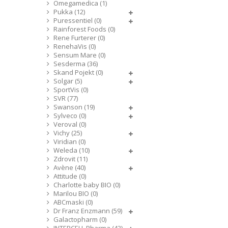
Omegamedica (1)
Pukka (12)
Puressentiel (0)
Rainforest Foods (0)
Rene Furterer (0)
RenehaVis (0)
Sensum Mare (0)
Sesderma (36)
Skand Pojekt (0)
Solgar (5)
SportVis (0)
SVR (77)
Swanson (19)
Sylveco (0)
Veroval (0)
Vichy (25)
Viridian (0)
Weleda (10)
Zdrovit (11)
Avène (40)
Attitude (0)
Charlotte baby BIO (0)
Marilou BIO (0)
ABCmaski (0)
Dr Franz Enzmann (59)
Galactopharm (0)