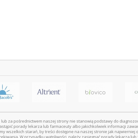
 lub za pośrednictwem naszej strony nie stanowią podstawy do diagnozo
astąpić porady lekarza lub farmaceuty albo jakichkolwiek informacji zawa
amy wszelkich starań, by treści dostępne na naszej stronie jak najwierni
zekiwania. W przypadku wątpliwości, należy zasięgnąć porady lekarza lub