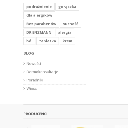
podrażnienie
gorączka
dla alergików
Bez parabenów
suchość
DR ENZMANN
alergia
ból
tabletka
krem
BLOG
Nowości
Dermokonsultacje
Poradniki
Wieści
PRODUCENCI