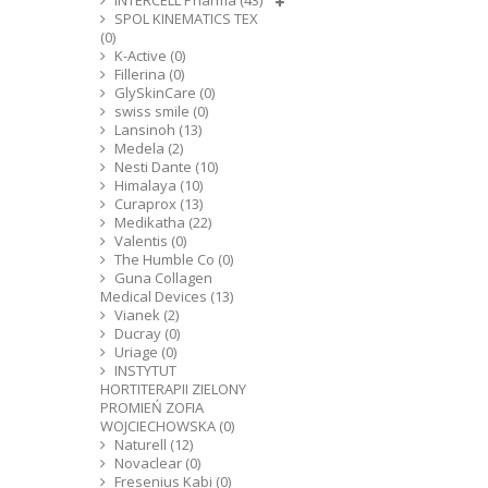
INTERCELL Pharma (43)
SPOL KINEMATICS TEX
(0)
K-Active (0)
Fillerina (0)
GlySkinCare (0)
swiss smile (0)
Lansinoh (13)
Medela (2)
Nesti Dante (10)
Himalaya (10)
Curaprox (13)
Medikatha (22)
Valentis (0)
The Humble Co (0)
Guna Collagen
Medical Devices (13)
Vianek (2)
Ducray (0)
Uriage (0)
INSTYTUT
HORTITERAPII ZIELONY
PROMIEŃ ZOFIA
WOJCIECHOWSKA (0)
Naturell (12)
Novaclear (0)
Fresenius Kabi (0)