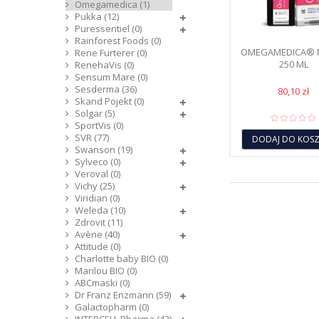
Omegamedica (1)
Pukka (12)
Puressentiel (0)
Rainforest Foods (0)
OMEGAMEDICA® 
Rene Furterer (0)
250 ML
RenehaVis (0)
Sensum Mare (0)
Sesderma (36)
80,10 zł
Skand Pojekt (0)
Solgar (5)
SportVis (0)
SVR (77)
DODAJ DO KOS
Swanson (19)
Sylveco (0)
Veroval (0)
Vichy (25)
Viridian (0)
Weleda (10)
Zdrovit (11)
Avène (40)
Attitude (0)
Charlotte baby BIO (0)
Marilou BIO (0)
ABCmaski (0)
Dr Franz Enzmann (59)
Galactopharm (0)