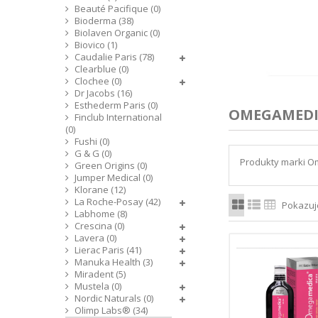
Beauté Pacifique (0)
Bioderma (38)
Biolaven Organic (0)
Biovico (1)
Caudalie Paris (78)
Clearblue (0)
Clochee (0)
Dr Jacobs (16)
Esthederm Paris (0)
OMEGAMED
Finclub International
(0)
Fushi (0)
G & G (0)
Produkty marki 
Green Origins (0)
Jumper Medical (0)
Klorane (12)
La Roche-Posay (42)
Pokazuje
Labhome (8)
Crescina (0)
Lavera (0)
Lierac Paris (41)
Manuka Health (3)
Miradent (5)
Mustela (0)
Nordic Naturals (0)
Olimp Labs® (34)