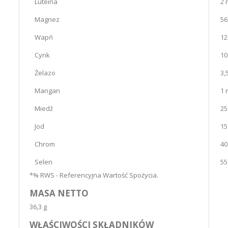
Luteina
2 
Magnez
56
Wapń
12
Cynk
10
Żelazo
3,
Mangan
1 
Miedź
25
Jod
15
Chrom
40
Selen
55
*% RWS - Referencyjna Wartość Spożycia.
MASA NETTO
36,3 g
WŁAŚCIWOŚCI SKŁADNIKÓW