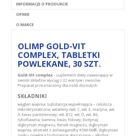
INFORMACJE O PRODUKCIE
OPINIE
O MARCE
OLIMP GOLD-VIT
COMPLEX, TABLETKI
POWLEKANE, 30 SZT.
Gold-Vit complex -
suplement diety zawierający w
swoim składzie wyciąg z 22 warzyw i owoców.
Preparat przeznaczony dla osób dorosłych.
SKŁADNIKI
węglan wapnia, substancja wypełniająca – celuloza
mikrokrystaliczna; witaminy (wit. C, wit. E, niacyna, wit.
A, kwas pantotenowy, wit. B12, wit. D, wit. B6,
ryboflawina, tiamina, kwas foliowy, biotyna),
diglicynian magnezu, tlenek magnezu, diglicynian
wapnia, ekstrakt z ashwagandhy KSM-66®, diglicynian
cynku, powłoka [substancje glazurujące – alkohol