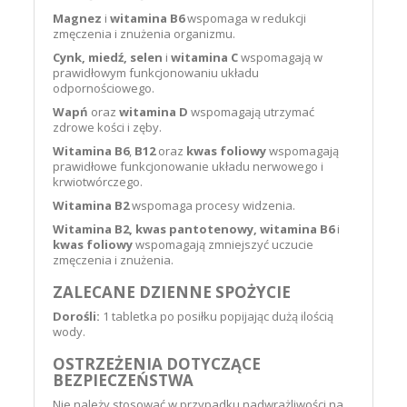
Magnez
i
witamina B6
wspomaga w redukcji
zmęczenia i znużenia organizmu.
Cynk, miedź, selen
i
witamina C
wspomagają w
prawidłowym funkcjonowaniu układu
odpornościowego.
Wapń
oraz
witamina D
wspomagają utrzymać
zdrowe kości i zęby.
Witamina B6
,
B12
oraz
kwas foliowy
wspomagają
prawidłowe funkcjonowanie układu nerwowego i
krwiotwórczego.
Witamina B2
wspomaga procesy widzenia.
Witamina B2, kwas pantotenowy, witamina B6
i
kwas foliowy
wspomagają zmniejszyć uczucie
zmęczenia i znużenia.
ZALECANE DZIENNE SPOŻYCIE
Dorośli:
1 tabletka po posiłku popijając dużą ilością
wody.
OSTRZEŻENIA DOTYCZĄCE
BEZPIECZEŃSTWA
Nie należy stosować w przypadku nadwrażliwości na