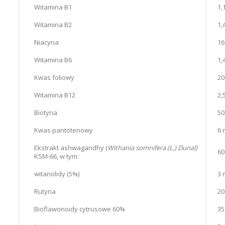
Witamina B1
1,
Witamina B2
1,
Niacyna
16
Witamina B6
1,
Kwas foliowy
20
Witamina B12
2,
Biotyna
50
Kwas pantotenowy
6 
Ekstrakt ashwagandhy (
Withania somnifera (L.) Dunal)
60
KSM-66, w tym:
witanolidy (5%)
3 
Rutyna
20
Bioflawonoidy cytrusowe 60%
35