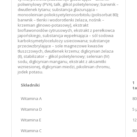
poliwinylowy (PVA), talk, glikol polietylenowy; barwnik –
dwutlenek tytanu; substancja glazurująca –
monooleinian polioksyetylenosorbitolu (polisorbat 80);
barwnik – tlenki i wodorotlenki żelaza, nośnik –
krzemian glinowo-potasowy], ekstrakt
bioflawonoidów cytrusowych, ekstrakt z perełkowca
japońskiego, substancja wypełniająca – sól sodowa
karboksymetylocelulozy usieciowana; substancje
przeciwzbrylające – sole magnezowe kwasów
tłuszczowych, dwutlenek krzemu; diglicynian żelaza
(II), stabilizator – glikol polietylenowy; selenian (IV)
sodu, diglicynian manganu, ekstrakt z aksamitki
wzniesionej, diglicynian miedzi, pikolinian chromu,
jodek potasu.
1
Składniki
t
Witamina A
80
Witamina D
5 
Witamina E
12
Witamina C
80