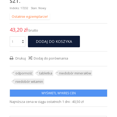
SZT.
Indeks:
17232
Stan:
Nowy
Ostatnie egzemplarze!
43,20 zł
brutto
DODAJ DO KOSZYKA
Drukuj
Dodaj do porównania
odporność
tabletka
niedobór minerałów
niedobór witamin
WYŚWIETL WYKRES CEN
Najniższa cena w ciągu ostatnich 1 dni :
40,50 zł