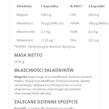
Składniki
1 kapsułka
% RWS*
2 kapsułki
Magnez
100 mg
27%
200 mg
Witamina D
50 µg (2000 j.m.)
1000%
100 µg (4000 j.
Witamina B6
2,1 mg
150%
4,2 mg
Witamina K
11,25 µg
15%
22,5 µg
*% RWS - Referencyjna Wartość Spożycia.
MASA NETTO
19,95 g
WŁAŚCIWOŚCI SKŁADNIKÓW
Magnez
wspomaga w prawidłowym funkcjonowaniu
mięśni, wspiera prawidłowe funkcjonowanie układu
nerwowego, wpływa na zmniejszenie uczucia
zmęczenia i znużenia, wspomaga utrzymanie
równowagi elektrolitowej.
ZALECANE DZIENNE SPOŻYCIE
Dorośli:
1-2 kapsułki dziennie po posiłku.