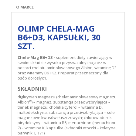
O MARCE
OLIMP CHELA-MAG
B6+D3, KAPSUŁKI, 30
SZT.
Chela-Mag B6+D3 -
suplement diety zawierający w
swoim składzie wysoko przyswajalny magnez w
postaci chelatu aminokwasowego Albion, witaminę D3
oraz witaminy B6 i K2. Preparat przeznaczony dla
osób dorosłych.
SKŁADNIKI
diglicynian magnezu (chelat aminokwasowy magnezu
®
Albion
) – magnez, substancja przeciwzbrylająca –
tlenek magnezu; cholekalcyferol – witamina D,
maltodekstryna, substancja przeciwzbrylająca – sole
magnezowe kwasów tłuszczowych; chlorowodorek
pirydoksyny – witamina B6, menachinon (menachinon-
7) – witamina K, kapsułka (składniki otoczki – żelatyna,
barwnik: E 171).