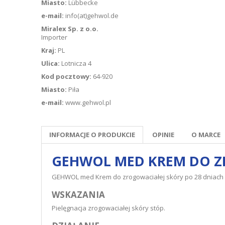
Miasto:
Lübbecke
e-mail:
info(at)gehwol.de
Miralex Sp. z o.o.
Importer
Kraj:
PL
Ulica:
Lotnicza 4
Kod pocztowy:
64-920
Miasto:
Piła
e-mail:
www.gehwol.pl
INFORMACJE O PRODUKCIE
OPINIE
O MARCE
GEHWOL MED KREM DO ZR
GEHWOL med Krem do zrogowaciałej skóry po 28 dniach 
WSKAZANIA
Pielęgnacja zrogowaciałej skóry stóp.