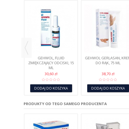
 PŁYN
AZNOKCIE,
ł
OSZYKA
GEHWOL, FLUID
GEHWOL GERLASAN, KR
ZMIĘKCZAJĄCY ODCISKI, 15
DO RĄK, 75 ML
ML
30,60 zł
38,70 zł
DODAJ DO KOSZYKA
DODAJ DO KOSZYKA
PRODUKTY OD TEGO SAMEGO PRODUCENTA