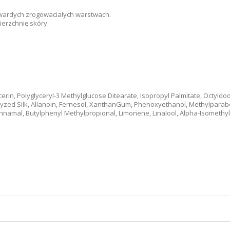
 twardych zrogowaciałych warstwach.
ierzchnię skóry.
erin, Polyglyceryl-3 Methylglucose Ditearate, Isopropyl Palmitate, Octyldod
drolyzed Silk, Allanoin, Fernesol, XanthanGum, Phenoxyethanol, Methylparab
innamal, Butylphenyl Methylpropional, Limonene, Linalool, Alpha-Isomethyl