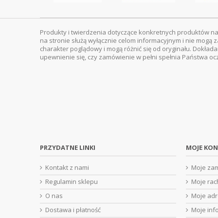
Produkty i twierdzenia dotyczące konkretnych produktów na
na stronie służą wyłącznie celom informacyjnym i nie mogą z
charakter poglądowy i mogą różnić się od oryginału. Dokład
upewnienie się, czy zamówienie w pełni spełnia Państwa oc
PRZYDATNE LINKI
MOJE KO
Kontakt z nami
Moje za
Regulamin sklepu
Moje rac
O nas
Moje ad
Dostawa i płatność
Moje inf