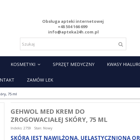
Obsługa apteki internetowej
+48 504 166 699
info@apteka24h.com.pl
KOSMETYKI
SPRZĘT MEDYCZNY
KWASY HIALU
NTAKT
ZAMÓW LEK
óry, 75 ml
GEHWOL MED KREM DO
ZROGOWACIAŁEJ SKÓRY, 75 ML
Indeks:
2759
Stan:
Nowy
SKÓRA JEST NAWILŻONA, UELASTYCZNIONA O