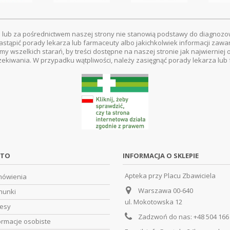
 lub za pośrednictwem naszej strony nie stanowią podstawy do diagnozo
astąpić porady lekarza lub farmaceuty albo jakichkolwiek informacji zawa
amy wszelkich starań, by treści dostępne na naszej stronie jak najwierni
zekiwania. W przypadku wątpliwości, należy zasięgnąć porady lekarza lub
NTO
INFORMACJA O SKLEPIE
Apteka przy Placu Zbawiciela
mówienia
Warszawa 00-640
hunki
ul. Mokotowska 12
resy
Zadzwoń do nas:
+48 504 166
ormacje osobiste