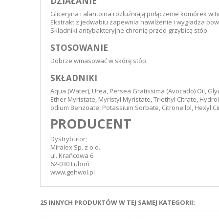
DZIAŁANIE
Gliceryna i alantoina rozluźniają połączenie komórek w
Ekstrakt z jedwabiu zapewnia nawilżenie i wygładza pow
Składniki antybakteryjne chronią przed grzybicą stóp.
STOSOWANIE
Dobrze wmasować w skórę stóp.
SKŁADNIKI
Aqua (Water), Urea, Persea Gratissima (Avocado) Oil, Glyc
Ether Myristate, Myristyl Myristate, Triethyl Citrate, Hy
odium Benzoate, Potassium Sorbate, Citronellol, Hexyl C
PRODUCENT
Dystrybutor;
Miralex Sp. z o.o.
ul. Krańcowa 6
62-030 Luboń
www.gehwol.pl
25 INNYCH PRODUKTÓW W TEJ SAMEJ KATEGORII: