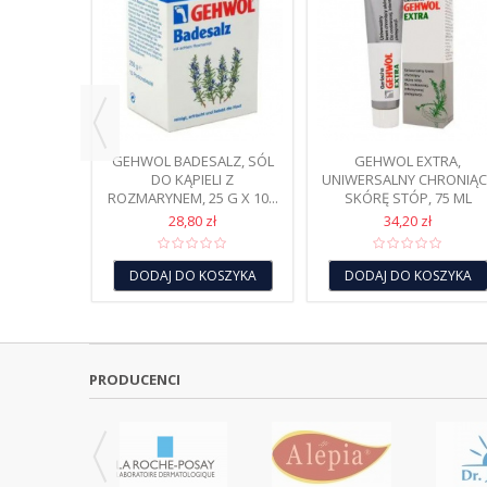
AWIACZ
O PALCÓW
 SZTUKI
ł
OSZYKA
GEHWOL BADESALZ, SÓL
GEHWOL EXTRA,
DO KĄPIELI Z
UNIWERSALNY CHRONIĄC
ROZMARYNEM, 25 G X 10...
SKÓRĘ STÓP, 75 ML
28,80 zł
34,20 zł
DODAJ DO KOSZYKA
DODAJ DO KOSZYKA
PRODUCENCI