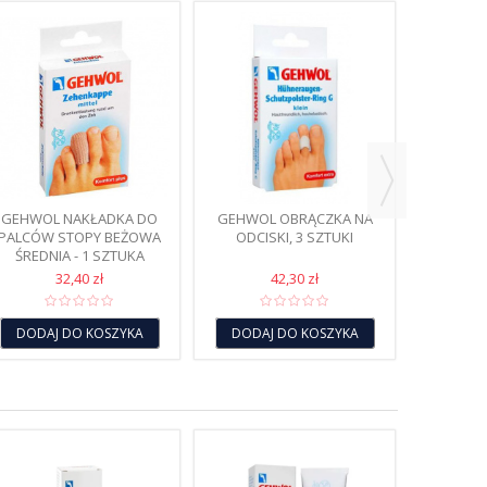
GEHW
OCHRON
STOPY 
DODAJ
GEHWOL NAKŁADKA DO
GEHWOL OBRĄCZKA NA
PALCÓW STOPY BEŻOWA
ODCISKI, 3 SZTUKI
ŚREDNIA - 1 SZTUKA
32,40 zł
42,30 zł
DODAJ DO KOSZYKA
DODAJ DO KOSZYKA