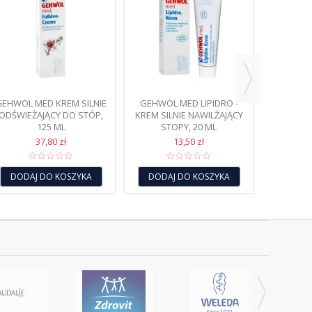
GEHWOL 
MAŚĆ NA 
DODAJ
GEHWOL MED KREM SILNIE
GEHWOL MED LIPIDRO -
ODŚWIEŻAJĄCY DO STÓP,
KREM SILNIE NAWILŻAJĄCY
125 ML
STOPY, 20 ML
37,80 zł
13,50 zł
DODAJ DO KOSZYKA
DODAJ DO KOSZYKA