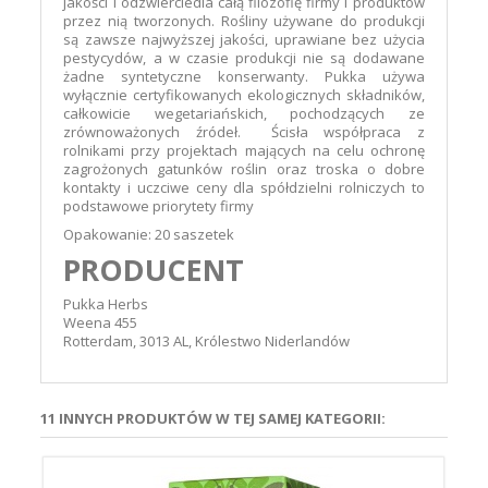
jakości i odzwierciedla całą filozofię firmy i produktów
przez nią tworzonych. Rośliny używane do produkcji
są zawsze najwyższej jakości, uprawiane bez użycia
pestycydów, a w czasie produkcji nie są dodawane
żadne syntetyczne konserwanty. Pukka używa
wyłącznie certyfikowanych ekologicznych składników,
całkowicie wegetariańskich, pochodzących ze
zrównoważonych źródeł. Ścisła współpraca z
rolnikami przy projektach mających na celu ochronę
zagrożonych gatunków roślin oraz troska o dobre
kontakty i uczciwe ceny dla spółdzielni rolniczych to
podstawowe priorytety firmy
Opakowanie: 20 saszetek
PRODUCENT
Pukka Herbs
Weena 455
Rotterdam, 3013 AL, Królestwo Niderlandów
11 INNYCH PRODUKTÓW W TEJ SAMEJ KATEGORII: