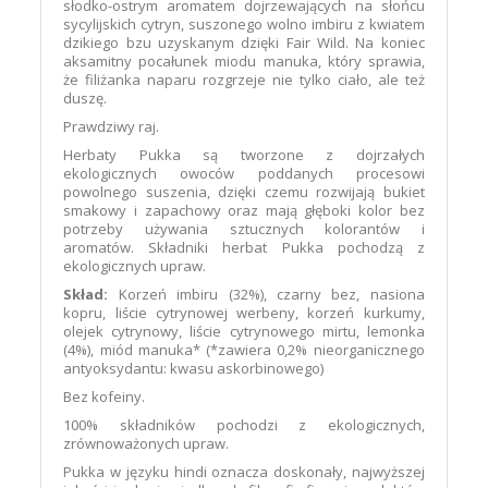
słodko-ostrym aromatem dojrzewających na słońcu
sycylijskich cytryn, suszonego wolno imbiru z kwiatem
dzikiego bzu uzyskanym dzięki Fair Wild. Na koniec
aksamitny pocałunek miodu manuka, który sprawia,
że filiżanka naparu rozgrzeje nie tylko ciało, ale też
duszę.
Prawdziwy raj.
Herbaty Pukka są tworzone z dojrzałych
ekologicznych owoców poddanych procesowi
powolnego suszenia, dzięki czemu rozwijają bukiet
smakowy i zapachowy oraz mają głęboki kolor bez
potrzeby używania sztucznych kolorantów i
aromatów. Składniki herbat Pukka pochodzą z
ekologicznych upraw.
Skład:
Korzeń imbiru (32%), czarny bez, nasiona
kopru, liście cytrynowej werbeny, korzeń kurkumy,
olejek cytrynowy, liście cytrynowego mirtu, lemonka
(4%), miód manuka* (*zawiera 0,2% nieorganicznego
antyoksydantu: kwasu askorbinowego)
Bez kofeiny.
100% składników pochodzi z ekologicznych,
zrównoważonych upraw.
Pukka w języku hindi oznacza doskonały, najwyższej