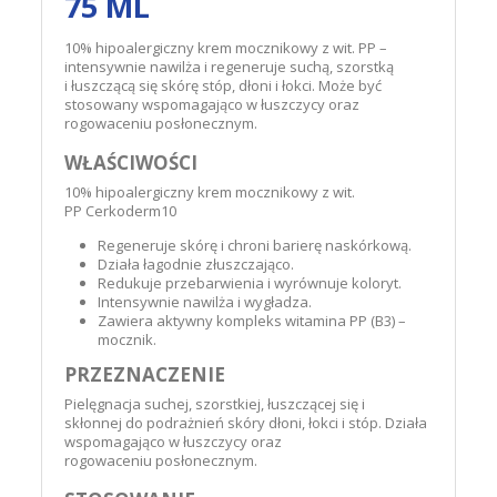
75 ML
10% hipoalergiczny krem mocznikowy z wit. PP –
intensywnie nawilża i regeneruje suchą, szorstką
i łuszczącą się skórę stóp, dłoni i łokci. Może być
stosowany wspomagająco w łuszczycy oraz
rogowaceniu posłonecznym.
WŁAŚCIWOŚCI
10% hipoalergiczny krem mocznikowy z wit.
PP Cerkoderm10
Regeneruje skórę i chroni barierę naskórkową.
Działa łagodnie złuszczająco.
Redukuje przebarwienia i wyrównuje koloryt.
Intensywnie nawilża i wygładza.
Zawiera aktywny kompleks witamina PP (B3) –
mocznik.
PRZEZNACZENIE
Pielęgnacja suchej, szorstkiej, łuszczącej się i
skłonnej do podrażnień skóry dłoni, łokci i stóp. Działa
wspomagająco w łuszczycy oraz
rogowaceniu posłonecznym.