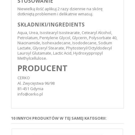
STOSOWANIE
Niewielką ilość aplikuj 2 razy dziennie na skórę
dotkniętą problemem i delikatnie wmasuj.
SKŁADNIKI/INGREDIENTS
Aqua, Urea, Isostearyl Isostearate, Cetearyl Alcohol,
Petrolatum, Pentylene Glycol, Glycerin, Polysorbate 40,
Niacinamide, Isohexadecane, Isododecane, Sodium
Lactate, Glyceryl Stearate, Phytosteryl/Octyldodecyl
Lauroyl Glutamate, Lactic Acid, Hydroxyppropyl
Methylcellulose.
PRODUCENT
CERKO
Al. Zwycięstwa 96/98
81-451 Gdynia
info@cerko.pl
10 INNYCH PRODUKTÓW W TEJ SAMEJ KATEGORII: