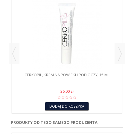
 50
CERKOPIL, KREM NA POWIEKI I POD OCZY, 15 ML
CE
36,00 zł
DODAJ DO KOSZYKA
PRODUKTY OD TEGO SAMEGO PRODUCENTA