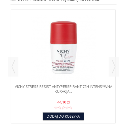
VICHY STRESS RESIST ANTYPERSPIRANT 72H INTENSYWNA
V
KURACJA...
44,10 zł
DODAJ DO KOSZYKA