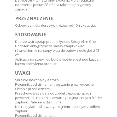
Dermosoft – to naturalny składnik, który redukuje
nadmierną potliwość stóp, a także nieprzyjemny
zapach.
PRZEZNACZENIE
Odpowiedni dla dorosłych i dzieci od 10. roku życia.
STOSOWANIE
Dobrze wstrząsnąć przed użyciem. Spray All in One,
Undofen Antygrzybiczy należy zaaplikować
równomiernie na stopy oraz do butów z odległości 15
cm.
Aplikacja na stopy i do butów możliwa jest pod każdym
kątem nachylenia produktu.
UWAGI
Skrajnie łatwopalny aerozol.
Pojemnik pod ciśnieniem: ogrzanie grozi wybuchem.
Chronić przed dziećmi.
Przechowywać z dala od źródeł ciepła, gorących
powierzchni, iskrzenia, otwartego ognia i innych źródeł
zapłonu. Palenie wzbronione.
Nie rozpylać nad otwartym ogniem lub innym źródłem
zapłonu.
Pojemnik pod ciśnieniem.