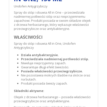
Undofen Antygrzybiczy
Spray do stóp i obuwia All in One – przeciwdziała
nadmiernej potliwości stóp oraz nieprzyjemnemu
zapachowi. Produkt posiada w swoim składzie olejek
z drzewa herbacianego, który wykazuje właściwości
przeciwgrzybicze oraz antybakteryjne.
WŁAŚCIWOŚCI
Spray do stóp i obuwia All in One, Undofen
Antygrzybiczy
Działa antybakteryjnie.
Przeciwdziała nadmiernej potliwości stóp.
Niweluje nieprzyjemny zapach.
Gwarantuje długi efekt świeżości.
Posiada właściwości przeciwgrzybicze.
Nie pozostawia mokrych śladów na skórze oraz
na butach.
Produkt posiada świeży zapach.
Składniki aktywne:
Olejek z drzewa herbacianego – posiada właściwości
przeciwgrzybicze oraz antybakteryjne.