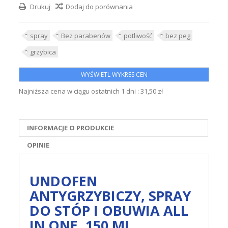
Drukuj
Dodaj do porównania
spray
Bez parabenów
potliwość
bez peg
grzybica
WYŚWIETL WYKRES CEN
Najniższa cena w ciągu ostatnich 1 dni :
31,50 zł
INFORMACJE O PRODUKCIE
OPINIE
UNDOFEN
ANTYGRZYBICZY, SPRAY
DO STÓP I OBUWIA ALL
IN ONE, 150 ML