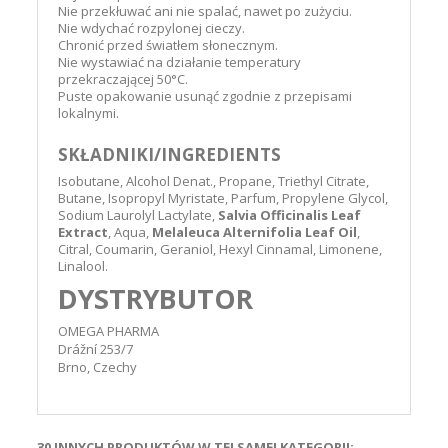
Nie przekłuwać ani nie spalać, nawet po zużyciu.
Nie wdychać rozpylonej cieczy.
Chronić przed światłem słonecznym.
Nie wystawiać na działanie temperatury
przekraczającej 50°C.
Puste opakowanie usunąć zgodnie z przepisami
lokalnymi.
SKŁADNIKI/INGREDIENTS
Isobutane, Alcohol Denat., Propane, Triethyl Citrate,
Butane, Isopropyl Myristate, Parfum, Propylene Glycol,
Sodium Laurolyl Lactylate,
Salvia Officinalis Leaf
Extract
, Aqua,
Melaleuca Alternifolia Leaf Oil
,
Citral, Coumarin, Geraniol, Hexyl Cinnamal, Limonene,
Linalool.
DYSTRYBUTOR
OMEGA PHARMA
Drážní 253/7
Brno, Czechy
30 INNYCH PRODUKTÓW W TEJ SAMEJ KATEGORII: