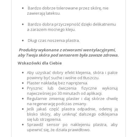
Bardzo dobrze tolerowane przez skórę, nie
zawierają lateksu.
Bardzo dobra przyczepność dzięki delikatnemu
a zarazem mocnego kleju.
Długi czas noszenia plastra.
Produkty wykonane z otworami wentylacyjnymi,
aby Twoja skóra pod sensorem była zawsze zdrowa.
Wskazówki dla Ciebie
Aby uzyskać dobry efekt klejenia, skóra i palce
powinny być suche i wolne od tłuszczu.
Plaster nakładaj bez naprężenia.
Prysznic lub ćwiczenia fizyczne wykonuj
najwcześniej po 30 minutach od aplikacji.
Regularnie zmieniaj plaster i daj skórze chwilę
na regenerację podczas zmiany.
Jeśli jakaś część plastra odpadnie, odetnij ją
blisko skóry, aby uniknąć dalszego odklejania
się lub strzępienia.
Sprawdź sensor po naklejeniu plastra, aby
upewnić się, że działa prawidłowo.