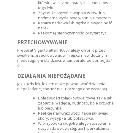
którykolwiek z pozostałych składników
tego leku,
Zbyt duże stężenie wapnia w krwi lub
nadmierne wydalania wapnia z moczem,
Kamica nerkowa lub ciężka niewydolność
nerek,
Rzekomej niedoczynności przytarczyc.
PRZECHOWYWANIE
Preparat Vigantoletten 1000 należy chronić przed
światłem, przechowywać w miejscu niewidocznym i
niedostępnym dla dzieci, w temperaturze poniżej 25°
C..
DZIAŁANIA NIEPOŻĄDANE
Jak każdy lek, lek ten może powodować działania
niepożądane, chociaż nie u każdego one wystąpią.
Dolegliwości żołądkowo-jelitowe, takie jak
zaparcia, wzdęcia, nudności, bóle brzucha
lub biegunka.
Reakcje nadwrażliwości, takie jak świąd
skóry, wysypka lub pokrzywka.
W przypadku długotrwałego stosowania
dużych dawek występuje hiperkalcemia i