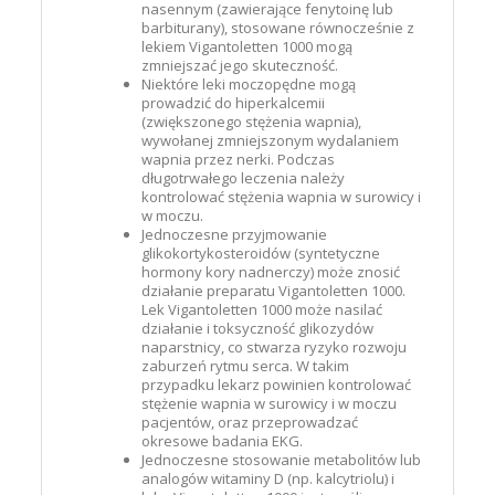
nasennym (zawierające fenytoinę lub
barbiturany), stosowane równocześnie z
lekiem Vigantoletten 1000 mogą
zmniejszać jego skuteczność.
Niektóre leki moczopędne mogą
prowadzić do hiperkalcemii
(zwiększonego stężenia wapnia),
wywołanej zmniejszonym wydalaniem
wapnia przez nerki. Podczas
długotrwałego leczenia należy
kontrolować stężenia wapnia w surowicy i
w moczu.
Jednoczesne przyjmowanie
glikokortykosteroidów (syntetyczne
hormony kory nadnerczy) może znosić
działanie preparatu Vigantoletten 1000.
Lek Vigantoletten 1000 może nasilać
działanie i toksyczność glikozydów
naparstnicy, co stwarza ryzyko rozwoju
zaburzeń rytmu serca. W takim
przypadku lekarz powinien kontrolować
stężenie wapnia w surowicy i w moczu
pacjentów, oraz przeprowadzać
okresowe badania EKG.
Jednoczesne stosowanie metabolitów lub
analogów witaminy D (np. kalcytriolu) i