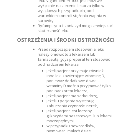
leku Vigantoletten 1000 jest możliwe
wyłącznie na zlecenie lekarza tylko w
wyjątkowych przypadkach, pod
warunkiem kontroli stężenia wapnia w
surowicy.
Ryfampicyna i izoniazyd mogą zmniejszać
skuteczność leku.
OSTRZEŻENIA I ŚRODKI OSTROŻNOŚCI
Przed rozpoczęciem stosowania leku
należy omówić to z lekarzem lub
farmaceutą, gdyż preparat ten stosować
pod nadzorem lekarza:
jeżeli pacjent przyjmuje również
inne leki zawierające witaminę D,
ponieważ dodatkowe dawki
witaminy D można przyjmować tylko
pod nadzorem lekarza,
jeżeli pacjent ma sarkoidozę,
jeżeli u pacjenta występują
zaburzenia czynności nerek,
jeżeli pacjent jest leczony
glikozydami nasercowymi lub lekami
moczopędnymi,
w przypadku noworodków,
niemowląt i małych dzieci,