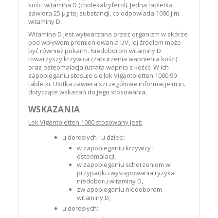
kości witamina D (cholekalcyferol). Jedna tabletka
zawiera 25 μg tej substancji, co odpowiada 1000 j.m.
witaminy D.
Witamina D jest wytwarzana przez organizm w skórze
pod wpływem promieniowania UV, jej źródłem może
być również pokarm. Niedoborom witaminy D
towarzyszy krzywica (zaburzenia wapnienia kości)
oraz osteomalacja (utrata wapnia z kości). W ich
zapobieganiu stosuje się lek Vigantoletten 1000 90
tabletki. Ulotka zawiera szczegółowe informacje m.in.
dotyczące wskazań do jego stosowania.
WSKAZANIA
Lek Vigantoletten 1000 stosowany jest:
u dorosłych i u dzieci:
w zapobieganiu krzywicy i
osteomalacji,
w zapobieganiu schorzeniom w
przypadku występowania ryzyka
niedoboru witaminy D,
zw apobieganiu niedoborom
witaminy D;
u dorosłych: