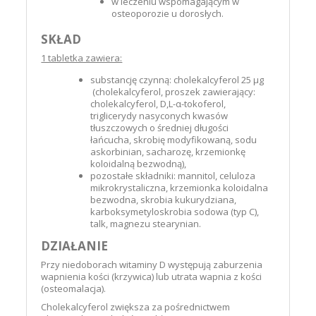
w leczeniu wspomagającym w
osteoporozie u dorosłych.
SKŁAD
1 tabletka zawiera:
substancję czynną: cholekalcyferol 25 μg
(cholekalcyferol, proszek zawierający:
cholekalcyferol, D,L-α-tokoferol,
triglicerydy nasyconych kwasów
tłuszczowych o średniej długości
łańcucha, skrobię modyfikowaną, sodu
askorbinian, sacharozę, krzemionkę
koloidalną bezwodną),
pozostałe składniki: mannitol, celuloza
mikrokrystaliczna, krzemionka koloidalna
bezwodna, skrobia kukurydziana,
karboksymetyloskrobia sodowa (typ C),
talk, magnezu stearynian.
DZIAŁANIE
Przy niedoborach witaminy D występują zaburzenia
wapnienia kości (krzywica) lub utrata wapnia z kości
(osteomalacja).
Cholekalcyferol zwiększa za pośrednictwem