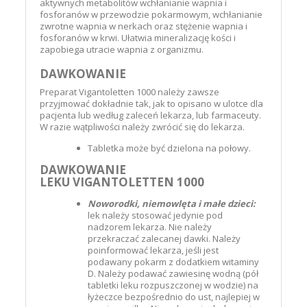
aktywnych metabolitów wchłanianie wapnia i
fosforanów w przewodzie pokarmowym, wchłanianie
zwrotne wapnia w nerkach oraz stężenie wapnia i
fosforanów w krwi. Ułatwia mineralizację kości i
zapobiega utracie wapnia z organizmu.
DAWKOWANIE
Preparat Vigantoletten 1000 należy zawsze
przyjmować dokładnie tak, jak to opisano w ulotce dla
pacjenta lub według zaleceń lekarza, lub farmaceuty.
W razie wątpliwości należy zwrócić się do lekarza.
Tabletka może być dzielona na połowy.
DAWKOWANIE
LEKU VIGANTOLETTEN 1000
Noworodki, niemowlęta i małe dzieci:
lek należy stosować jedynie pod
nadzorem lekarza. Nie należy
przekraczać zalecanej dawki. Należy
poinformować lekarza, jeśli jest
podawany pokarm z dodatkiem witaminy
D. Należy podawać zawiesinę wodną (pół
tabletki leku
rozpuszczonej w wodzie) na
łyżeczce bezpośrednio do ust, najlepiej w