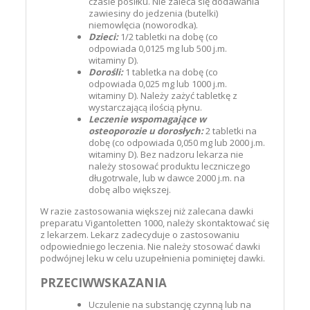
czasie posiłku. Nie zaleca się dodawania
zawiesiny do jedzenia (butelki)
niemowlęcia (noworodka).
Dzieci:
1/2 tabletki na dobę (co
odpowiada 0,0125 mg lub 500 j.m.
witaminy D).
Dorośli:
1 tabletka na dobę (co
odpowiada 0,025 mg lub 1000 j.m.
witaminy D). Należy zażyć tabletkę z
wystarczającą ilością płynu.
Leczenie wspomagające w
osteoporozie u dorosłych:
2 tabletki na
dobę (co odpowiada 0,050 mg lub 2000 j.m.
witaminy D). Bez nadzoru lekarza nie
należy stosować produktu leczniczego
długotrwale, lub w dawce 2000 j.m. na
dobę albo większej.
W razie zastosowania większej niż zalecana dawki
preparatu Vigantoletten 1000, należy skontaktować się
z lekarzem. Lekarz zadecyduje o zastosowaniu
odpowiedniego leczenia. Nie należy stosować dawki
podwójnej leku w celu uzupełnienia pominiętej dawki.
PRZECIWWSKAZANIA
Uczulenie na substancję czynną lub na