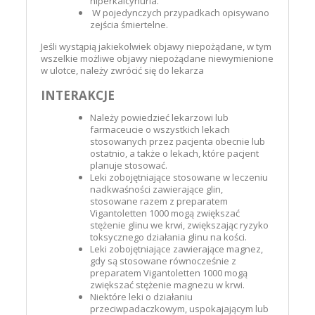
hiperkalcynuria.
W pojedynczych przypadkach opisywano
zejścia śmiertelne.
Jeśli wystąpią jakiekolwiek objawy niepożądane, w tym
wszelkie możliwe objawy niepożądane niewymienione
w ulotce, należy zwrócić się do lekarza
INTERAKCJE
Należy powiedzieć lekarzowi lub
farmaceucie o wszystkich lekach
stosowanych przez pacjenta obecnie lub
ostatnio, a także o lekach, które pacjent
planuje stosować.
Leki zobojętniające stosowane w leczeniu
nadkwaśności zawierające glin,
stosowane razem z preparatem
Vigantoletten 1000 mogą zwiększać
stężenie glinu we krwi, zwiększając ryzyko
toksycznego działania glinu na kości.
Leki zobojętniające zawierające magnez,
gdy są stosowane równocześnie z
preparatem Vigantoletten 1000 mogą
zwiększać stężenie magnezu w krwi.
Niektóre leki o działaniu
przeciwpadaczkowym, uspokajającym lub