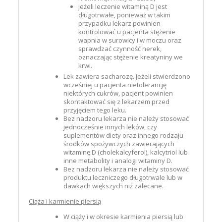
jeżeli leczenie witaminą D jest
długotrwałe, ponieważ w takim
przypadku lekarz powinien
kontrolować u pacjenta stężenie
wapnia w surowicy i w moczu oraz
sprawdzać czynność nerek,
oznaczając stężenie kreatyniny we
krwi.
Lek zawiera sacharozę. Jeżeli stwierdzono
wcześniej u pacjenta nietolerancję
niektórych cukrów, pacjent powinien
skontaktować się z lekarzem przed
przyjęciem tego leku.
Bez nadzoru lekarza nie należy stosować
jednocześnie innych leków, czy
suplementów diety oraz innego rodzaju
środków spożywczych zawierających
witaminę D (cholekalcyferol), kalcytriol lub
inne metabolity i analogi witaminy D.
Bez nadzoru lekarza nie należy stosować
produktu leczniczego długotrwale lub w
dawkach większych niż zalecane.
Ciąża i karmienie piersią
W ciąży i w okresie karmienia piersią lub