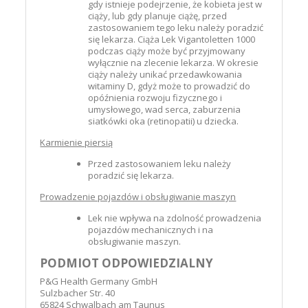
gdy istnieje podejrzenie, że kobieta jest w
ciąży, lub gdy planuje ciążę, przed
zastosowaniem tego leku należy poradzić
się lekarza. Ciąża Lek Vigantoletten 1000
podczas ciąży może być przyjmowany
wyłącznie na zlecenie lekarza. W okresie
ciąży należy unikać przedawkowania
witaminy D, gdyż może to prowadzić do
opóźnienia rozwoju fizycznego i
umysłowego, wad serca, zaburzenia
siatkówki oka (retinopatii) u dziecka.
Karmienie piersią
Przed zastosowaniem leku należy
poradzić się lekarza.
Prowadzenie pojazdów i obsługiwanie maszyn
Lek nie wpływa na zdolność prowadzenia
pojazdów mechanicznych i na
obsługiwanie maszyn.
PODMIOT ODPOWIEDZIALNY
P&G Health Germany GmbH
Sulzbacher Str. 40
65824 Schwalbach am Taunus