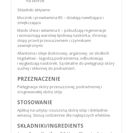
na skórze.
Składniki aktywne:
Mocznik i prowitamina B5 – działają nawilżająco i
zmiękczająco.
Masło shea i witamina E – pobudzają regeneracje
i wzmacniają warstwę lipidową naskórka, chroniąc
stopy przed przesuszeniem i czynnikami
zewnętrznymi.
Allantoina i oleje (kokosowy, arganowy, ze słodkich
migdałów) – łagodzą podrażnienia, odbudowują
i wygładzają naskórek. Są idealne do pielęgnacji skóry
suchej i skłonnej do podrażnień.
PRZEZNACZENIE
Pielęgnacja skóry przesuszonej, podrażnionej i
zrogowaciałej skóry stóp.
STOSOWANIE
Aplikuj
na umytą i osuszoną skórę stóp i dokładnie
wmasuj. Stosuj codziennie dla najlepszych efektów.
SKŁADNIKI/INGREDIENTS