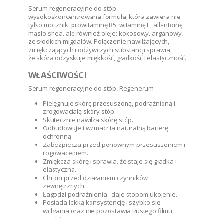
Serum regeneracyjne do stóp –
wysokoskoncentrowana formuła, która zawiera nie
tylko mocznik, prowitaminę B5, witaminę E, allantoinę,
masło shea, ale również oleje: kokosowy, arganowy,
ze słodkich migdałów. Połączenie nawilżających,
zmiękczających i odżywczych substancji sprawia,
że skóra odzyskuje miękkość, gładkość i elastyczność.
WŁAŚCIWOŚCI
Serum regeneracyjne do stóp, Regenerum
Pielęgnuje skórę przesuszoną, podrażnioną i
zrogowaciałą skóry stóp.
Skutecznie nawilża skórę stóp.
Odbudowuje i wzmacnia naturalną barierę
ochronną.
Zabezpiecza przed ponownym przesuszeniem i
rogowaceniem.
Zmiękcza skórę i sprawia, że staje się gładka i
elastyczna.
Chroni przed działaniem czynników
zewnętrznych.
Łagodzi podrażnienia i daje stopom ukojenie.
Posiada lekką konsystencję i szybko się
wchłania oraz nie pozostawia tłustego filmu