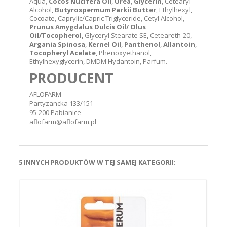
Aqua,
Cocos Nucifera Oil
,
Urea
,
Glycerin
, Cetearyl
Alcohol,
Butyrospermum Parkii Butter
, Ethylhexyl,
Cocoate, Caprylic/Capric Triglyceride, Cetyl Alcohol,
Prunus Amygdalus Dulcis Oil/ Olus
Oil/Tocopherol
, Glyceryl Stearate SE, Ceteareth-20,
Argania Spinosa
,
Kernel Oil
,
Panthenol
,
Allantoin
,
Tocopheryl Acelate
, Phenoxyethanol,
Ethylhexyglycerin, DMDM Hydantoin, Parfum.
PRODUCENT
AFLOFARM
Partyzancka 133/151
95-200 Pabianice
aflofarm@aflofarm.pl
5 INNYCH PRODUKTÓW W TEJ SAMEJ KATEGORII:
L