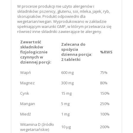
W procesie produkcji nie użyto alergenów i
składników: pszenicy, glutenu, soi, mleka, jajek, ryb,
skorupiaków. Produkt odpowiedni dla
wegetarian/wegan. Wyprodukowano w zakładzie
spełniającym warunki GMP, w którym przetwarza się
również inne składniki zawierające te alergeny.
Zawartość
Zalecana do
składników
spożycia
fizjologicznie
%RWS
dzienna porcja:
czynnych w
2 tabletki
dziennej porcji:
Wapń
600 mg
75%
Magnez
300 mg
80%
Cynk
15 mg
150%
Mangan
5 mg
250%
Miedź
1 mg
100%
Witamina D (źródło
10 μg
200%
wegetariańskie)