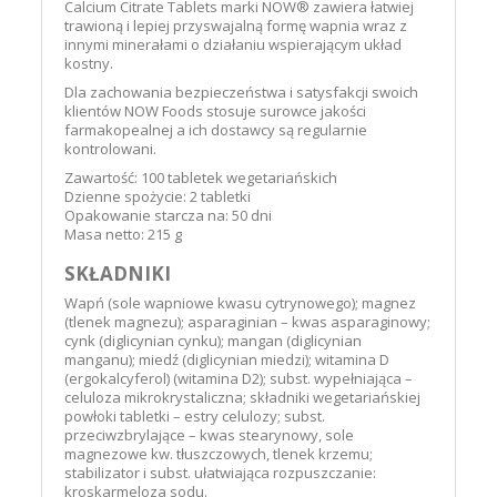
Calcium Citrate Tablets marki NOW® zawiera łatwiej
trawioną i lepiej przyswajalną formę wapnia wraz z
innymi minerałami o działaniu wspierającym układ
kostny.
Dla zachowania bezpieczeństwa i satysfakcji swoich
klientów NOW Foods stosuje surowce jakości
farmakopealnej a ich dostawcy są regularnie
kontrolowani.
Zawartość: 100 tabletek wegetariańskich
Dzienne spożycie: 2 tabletki
Opakowanie starcza na: 50 dni
Masa netto: 215 g
SKŁADNIKI
Wapń (sole wapniowe kwasu cytrynowego); magnez
(tlenek magnezu); asparaginian – kwas asparaginowy;
cynk (diglicynian cynku); mangan (diglicynian
manganu); miedź (diglicynian miedzi); witamina D
(ergokalcyferol) (witamina D2); subst. wypełniająca –
celuloza mikrokrystaliczna; składniki wegetariańskiej
powłoki tabletki – estry celulozy; subst.
przeciwzbrylające – kwas stearynowy, sole
magnezowe kw. tłuszczowych, tlenek krzemu;
stabilizator i subst. ułatwiająca rozpuszczanie:
kroskarmeloza sodu.