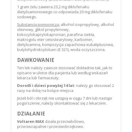
1 gram żelu zawiera 23,2 mg diklofenaku
dietyloamoniowego co odpowiada 20 mg diklofenaku
sodowego.
Substancją pomocniczą:
alkohol izopropylowy, alkohol
oleinowy, glikol propylenowy,
kokozylokaprylokapronian, parafina ciekła,
makrogolu eter cetostearylowy, karbomer,
dietyloamina, kompozycja zapachowa eukaliptusowa,
butylohydroksytoluen (E 321), woda oczyszczona.
DAWKOWANIE
Ten lek należy zawsze stosować dokładnie tak, jak to
opisano w ulotce dla pacjenta lub według wskazań
lekarza lub farmaceuty.
Dorośli i dzieci powyżej 14 lat
: należy go stosować 2
razy na dobę na bolące miejsca.
Jeżeli ból i obrzęk nie ustąpią w ciągu 7 dni lub nastąpi
pogorszenie, należy skontaktować się z lekarzem.
DZIAŁANIE
Voltaren MAX
działa przeciwbólowo,
przeciwzapalnie i przeciwobrzękowo.