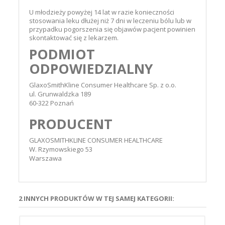
U młodzieży powyżej 14 lat w razie konieczności
stosowania leku dłużej niż 7 dni w leczeniu bólu lub w
przypadku pogorszenia się objawów pacjent powinien
skontaktować się z lekarzem.
PODMIOT
ODPOWIEDZIALNY
GlaxoSmithKline Consumer Healthcare Sp. z o.o.
ul. Grunwaldzka 189
60-322 Poznań
PRODUCENT
GLAXOSMITHKLINE CONSUMER HEALTHCARE
W. Rzymowskiego 53
Warszawa
2 INNYCH PRODUKTÓW W TEJ SAMEJ KATEGORII: