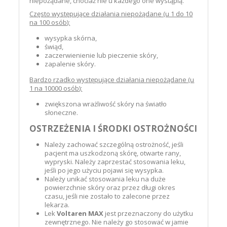
niepożądane, chociaż nie u każdego one wystąpią.
Często występujące działania niepożądane (u 1 do 10
na 100 osób):
wysypka skórna,
świąd,
zaczerwienienie lub pieczenie skóry,
zapalenie skóry.
Bardzo rzadko występujące działania niepożądane (u
1 na 10000 osób):
zwiększona wrażliwość skóry na światło
słoneczne.
OSTRZEŻENIA I ŚRODKI OSTROŻNOŚCI
Należy zachować szczególną ostrożność, jeśli
pacjent ma uszkodzoną skórę, otwarte rany,
wypryski. Należy zaprzestać stosowania leku,
jeśli po jego użyciu pojawi się wysypka.
Należy unikać stosowania leku na duże
powierzchnie skóry oraz przez długi okres
czasu, jeśli nie zostało to zalecone przez
lekarza.
Lek
Voltaren MAX
jest przeznaczony do użytku
zewnętrznego. Nie należy go stosować w jamie