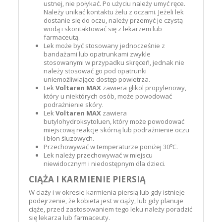
ustnej, nie połykać. Po użyciu należy umyć ręce.
Należy unikać kontaktu żelu z oczami. Jeżeli lek
dostanie się do oczu, należy przemyć je czystą
wodą i skontaktować się z lekarzem lub
farmaceutą.
Lek może być stosowany jednocześnie z
bandażami lub opatrunkami zwykle
stosowanymi w przypadku skręceń, jednak nie
należy stosować go pod opatrunki
uniemożliwiające dostęp powietrza.
Lek
Voltaren MAX
zawiera glikol propylenowy,
który u niektórych osób, może powodować
podrażnienie skóry.
Lek
Voltaren MAX
zawiera
butylohydroksytoluen, który może powodować
miejscową reakcje skórną lub podrażnienie oczu
i błon śluzowych.
o
Przechowywać w temperaturze poniżej 30
C.
Lek należy przechowywać w miejscu
niewidocznym i niedostępnym dla dzieci.
CIĄŻA I KARMIENIE PIERSIĄ
W ciaży i w okresie karmienia piersią lub gdy istnieje
podejrzenie, że kobieta jest w ciąży, lub gdy planuje
ciąże, przed zastosowaniem tego leku należy poradzić
się lekarza lub farmaceuty.