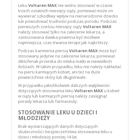
Leku
Voltaren MAX
nie wolno stosować w czasie
trzech ostatnich miesięcy ciąży, ponieważ może on
wywierać szkodliwy wpływ na nienarodzone dziecko
lub powodować trudności podczas porodu. Podczas
pierwszych sześciu miesięcy ciąży
Voltaren MAX
należy stosować tylko na zalecenie lekarza, a
zastosowana dawka powinna być możliwie
najmniejsza, czas trwania terapii jak najkrótszy.
Podczas karmienia piersią
Voltaren MAX
może być
stosowany jedynie na zalecenie lekarza, ponieważ
diklofenak przenika do mleka matki w niewielkich
ilościach. W takim przypadku, leku nie należy nakładać
na piersi karmiących kobiet, ani też na duże
powierzchnie skóry lub długotrwale.
W przypadku jakichkolwiek dalszych wątpliwości
dotyczących stosowania leku
Voltaren MAX
u kobiet
w ciąży lub karmiących piersią należy zasięgnąć
porady lekarza lub farmaceuty.
STOSOWANIE LEKU U DZIECI I
MŁODZIEŻY
Brak wystarczających danych dotyczących
skuteczności i bezpieczeństwa stosowania leku u
dzieci i młodzieży poniżej 14 lat.