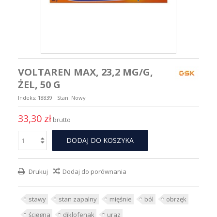
VOLTAREN MAX, 23,2 MG/G,
ŻEL, 50 G
Indeks:
18839
Stan:
Nowy
33,30 zł
brutto
DODAJ DO KOSZYKA
Drukuj
Dodaj do porównania
stawy
stan zapalny
mięśnie
ból
obrzęk
ścięgna
diklofenak
uraz