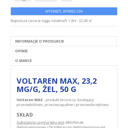
WYŚWIETL WYKRES CEN
Najniższa cena w ciągu ostatnich 1 dni :
32,40 zł
INFORMACJE O PRODUKCIE
OPINIE
O MARCE
VOLTAREN MAX, 23,2
MG/G, ŻEL, 50 G
Voltaren MAX
- produkt leczniczy działający
przeciwbólowo, przeciwzapalnie i przeciwobrzękowo.
SKŁAD
Substancją czynną leku jest
diklofenak
dietyloamoniowy (
Diclofenacum diethylammonium
).