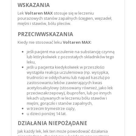
WSKAZANIA
Lek
Voltaren MAX
stosuje się w leczeniu
pourazowych stanów zapalnych ścięgien, więzadeł,
mięśni i stawów, bólu pleców.
PRZECIWWSKAZANIA
Kiedy nie stosować leku
Voltaren MAX
:
jeśli pacjent ma uczulenie na substancję czynną
lub którykolwiek z pozostałych składników tego
leku,
jeśli u pacjenta kiedykolwiek w przeszłości
wystąpiła reakcja uczuleniowa (np. wysypka,
trudności w oddychaniu lub napad kaszlu) po
zastosowaniu leków zawierających kwas
acetylosalicylowy (stosowany również, jako lek
przeciwzakrzepowy), ibuprofen, lub po innych
lekach używanych w leczeniu bólu stawów i
mięśni, gorączki i stanów zapalnych,
w trzecim trymestrze ciąży,
u dzieci poniżej 14 lat.
DZIAŁANIA NIEPOŻĄDANE
Jak każdy lek, lek ten może powodować działania