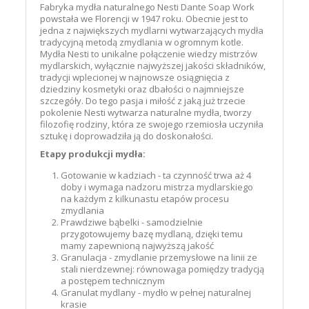
Fabryka mydła naturalnego Nesti Dante Soap Work
powstała we Florencji w 1947 roku. Obecnie jest to
jedna z największych mydlarni wytwarzających mydła
tradycyjną metodą zmydlania w ogromnym kotle.
Mydła Nesti to unikalne połączenie wiedzy mistrzów
mydlarskich, wyłącznie najwyższej jakości składników,
tradycji wplecionej w najnowsze osiągnięcia z
dziedziny kosmetyki oraz dbałości o najmniejsze
szczegóły. Do tego pasja i miłość z jaką już trzecie
pokolenie Nesti wytwarza naturalne mydła, tworzy
filozofię rodziny, która ze swojego rzemiosła uczyniła
sztukę i doprowadziła ją do doskonałości.
Etapy produkcji mydła:
Gotowanie w kadziach - ta czynność trwa aż 4
doby i wymaga nadzoru mistrza mydlarskiego
na każdym z kilkunastu etapów procesu
zmydlania
Prawdziwe bąbelki - samodzielnie
przygotowujemy bazę mydlaną, dzięki temu
mamy zapewnioną najwyższą jakość
Granulacja - zmydlanie przemysłowe na linii ze
stali nierdzewnej: równowaga pomiędzy tradycją
a postępem technicznym
Granulat mydlany - mydło w pełnej naturalnej
krasie