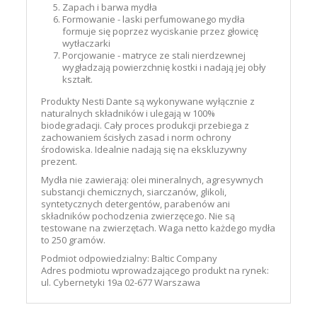
Zapach i barwa mydła
Formowanie - laski perfumowanego mydła
formuje się poprzez wyciskanie przez głowicę
wytłaczarki
Porcjowanie - matryce ze stali nierdzewnej
wygładzają powierzchnię kostki i nadają jej obły
kształt.
Produkty Nesti Dante są wykonywane wyłącznie z
naturalnych składników i ulegają w 100%
biodegradacji. Cały proces produkcji przebiega z
zachowaniem ścisłych zasad i norm ochrony
środowiska. Idealnie nadają się na ekskluzywny
prezent.
Mydła nie zawierają: olei mineralnych, agresywnych
substancji chemicznych, siarczanów, glikoli,
syntetycznych detergentów, parabenów ani
składników pochodzenia zwierzęcego. Nie są
testowane na zwierzętach. Waga netto każdego mydła
to 250 gramów.
Podmiot odpowiedzialny:
Baltic Company
Adres podmiotu wprowadzającego produkt na rynek:
ul. Cybernetyki 19a 02-677 Warszawa