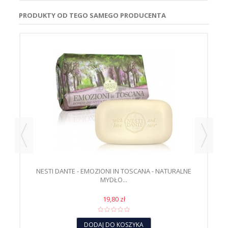
PRODUKTY OD TEGO SAMEGO PRODUCENTA
ŁO
NESTI DANTE - EMOZIONI IN TOSCANA - NATURALNE
N
MYDŁO...
19,80 zł
DODAJ DO KOSZYKA