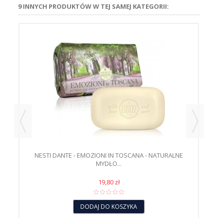
9 INNYCH PRODUKTÓW W TEJ SAMEJ KATEGORII:
E
NESTI DANTE - EMOZIONI IN TOSCANA - NATURALNE
N
MYDŁO...
19,80 zł
DODAJ DO KOSZYKA