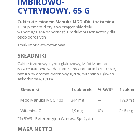
IMBIROWO-
CYTRYNOWY, 65 G
Cukierki z miodem Manuka MGO 400+ i witamina
C
- suplement diety zawierający składniki
wspomagające odporność. Produkt przeznaczony dla
osób dorosłych.
smak imbirowo-cytrynowy.
SKŁADNIKI
Cukier trzcinowy, syrop glukozowy, Miód Manuka
MGO™ 400+ 8%, woda, naturalny aromat imbiru 0,36%,
naturalny aromat cytrynowy 0,28%, witamina C (kwas
askorbinowy) 0,11%.
Składniki
1 cukierek
% RWS*
5 cukie
Miód Manuka MGO 400+
344 mg
---
1720 mg
Witamina C
4,9 mg
6%
24,5 mg
*% RWS - Referencyjna Wartość Spożycia.
MASA NETTO